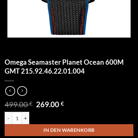
Omega Seamaster Planet Ocean 600M
GMT 215.92.46.22.01.004
Ursprünglicher
Aktueller
499.00
269.00
€
€
Preis
Preis
Omega Seamaster Planet Ocean 600M GMT 215.92.46.22.01.004 Men
war:
ist:
499.00 €
269.00 €.
IN DEN WARENKORB