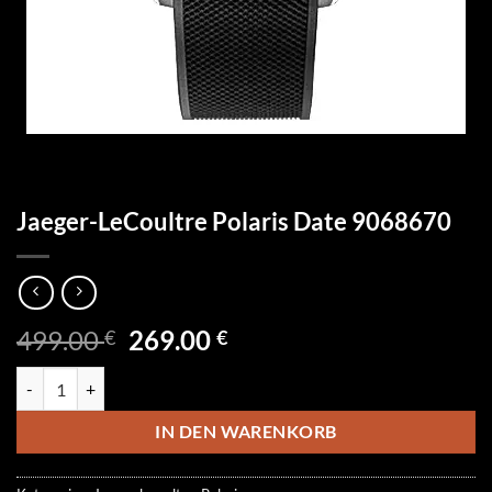
Jaeger-LeCoultre Polaris Date 9068670
Ursprünglicher
Aktueller
499.00
269.00
€
€
Preis
Preis
Jaeger-LeCoultre Polaris Date 9068670 Menge
war:
ist:
499.00 €
269.00 €.
IN DEN WARENKORB