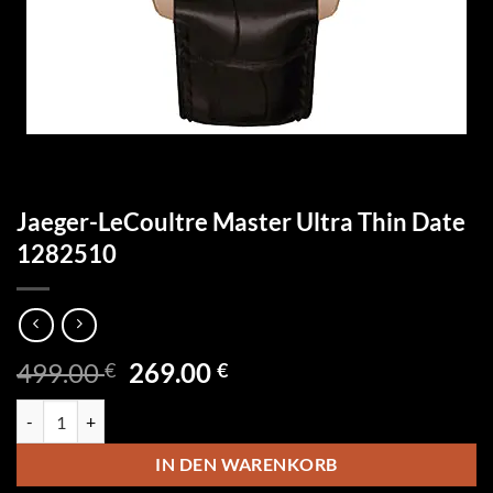
Jaeger-LeCoultre Master Ultra Thin Date
1282510
Ursprünglicher
Aktueller
499.00
269.00
€
€
Preis
Preis
Jaeger-LeCoultre Master Ultra Thin Date 1282510 Menge
war:
ist:
499.00 €
269.00 €.
IN DEN WARENKORB