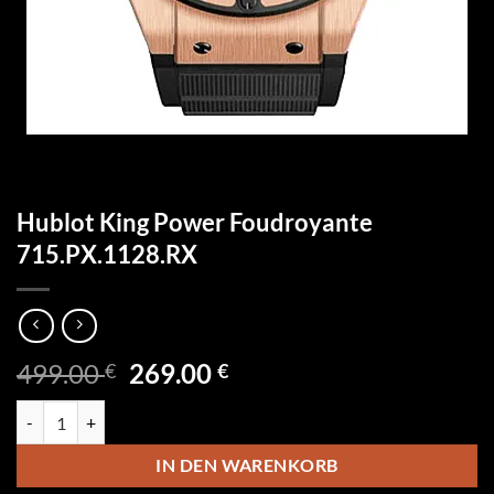
Hublot King Power Foudroyante
715.PX.1128.RX
Ursprünglicher
Aktueller
499.00
269.00
€
€
Preis
Preis
Hublot King Power Foudroyante 715.PX.1128.RX Menge
war:
ist:
499.00 €
269.00 €.
IN DEN WARENKORB