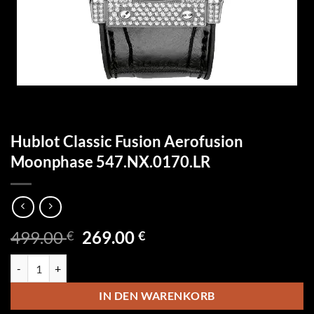
Hublot Classic Fusion Aerofusion
Moonphase 547.NX.0170.LR
Ursprünglicher
Aktueller
499.00
269.00
€
€
Preis
Preis
Hublot Classic Fusion Aerofusion Moonphase 547.NX.0170.LR Menge
war:
ist:
499.00 €
269.00 €.
IN DEN WARENKORB