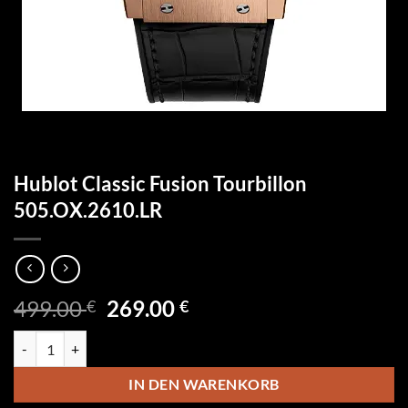
Hublot Classic Fusion Tourbillon
505.OX.2610.LR
Ursprünglicher
Aktueller
499.00
269.00
€
€
Preis
Preis
Hublot Classic Fusion Tourbillon 505.OX.2610.LR Menge
war:
ist:
499.00 €
269.00 €.
IN DEN WARENKORB