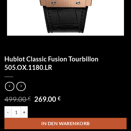
Hublot Classic Fusion Tourbillon
505.OX.1180.LR
Ursprünglicher
Aktueller
499.00
269.00
€
€
Preis
Preis
Hublot Classic Fusion Tourbillon 505.OX.1180.LR Menge
war:
ist:
499.00 €
269.00 €.
IN DEN WARENKORB