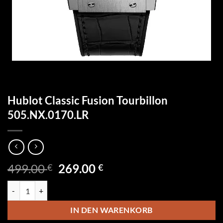
Hublot Classic Fusion Tourbillon
505.NX.0170.LR
Ursprünglicher
Aktueller
499.00
269.00
€
€
Preis
Preis
Hublot Classic Fusion Tourbillon 505.NX.0170.LR Menge
war:
ist:
499.00 €
269.00 €.
IN DEN WARENKORB