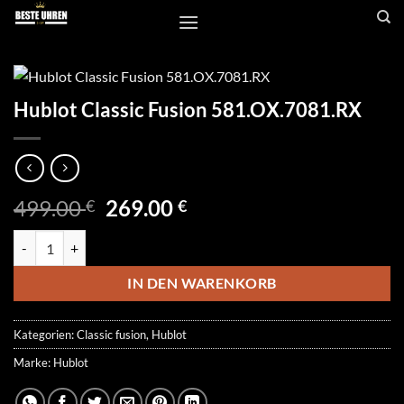
Zum
Inhalt
springen
Hublot Classic Fusion 581.OX.7081.RX
Ursprünglicher
Aktueller
499.00
269.00
€
€
Preis
Preis
Hublot Classic Fusion 581.OX.7081.RX Menge
war:
ist:
499.00 €
269.00 €.
IN DEN WARENKORB
Kategorien:
Classic fusion
,
Hublot
Marke:
Hublot