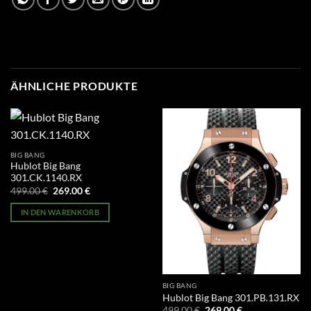
ÄHNLICHE PRODUKTE
BIG BANG
Hublot Big Bang
301.CK.1140.RX
Ursprünglicher
Aktueller
499.00
€
269.00
€
Preis
Preis
war:
ist:
IN DEN WARENKORB
499.00 €
269.00 €.
BIG BANG
Hublot Big Bang 301.PB.131.RX
Ursprünglicher
Aktueller
499.00
€
269.00
€