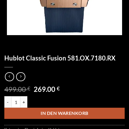
Hublot Classic Fusion 581.OX.7180.RX
Ursprünglicher
Aktueller
499.00
269.00
€
€
Preis
Preis
Hublot Classic Fusion 581.OX.7180.RX Menge
war:
ist:
499.00 €
269.00 €.
IN DEN WARENKORB