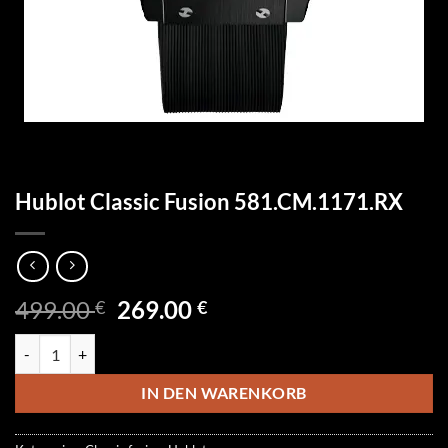
Hublot Classic Fusion 581.CM.1171.RX
Ursprünglicher
Aktueller
499.00
269.00
€
€
Preis
Preis
Hublot Classic Fusion 581.CM.1171.RX Menge
war:
ist:
499.00 €
269.00 €.
IN DEN WARENKORB