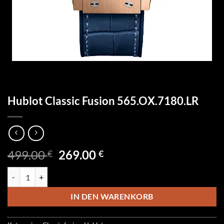
Hublot Classic Fusion 565.OX.7180.LR
Ursprünglicher
Aktueller
499.00
269.00
€
€
Preis
Preis
Hublot Classic Fusion 565.OX.7180.LR Menge
war:
ist:
499.00 €
269.00 €.
IN DEN WARENKORB