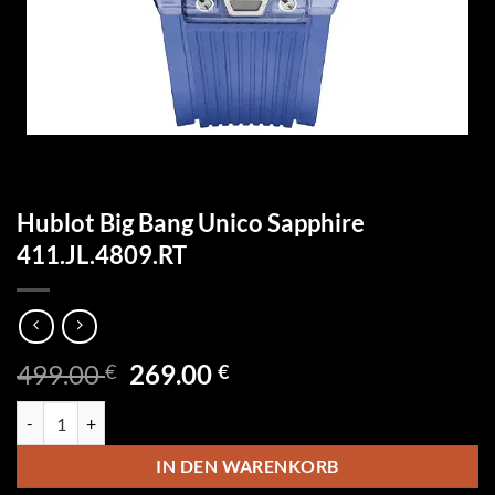
Hublot Big Bang Unico Sapphire
411.JL.4809.RT
Ursprünglicher
Aktueller
499.00
269.00
€
€
Preis
Preis
Hublot Big Bang Unico Sapphire 411.JL.4809.RT Menge
war:
ist:
499.00 €
269.00 €.
IN DEN WARENKORB