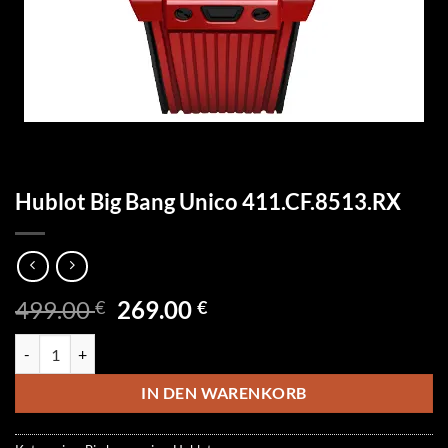
Hublot Big Bang Unico 411.CF.8513.RX
Ursprünglicher
Aktueller
499.00
269.00
€
€
Preis
Preis
Hublot Big Bang Unico 411.CF.8513.RX Menge
war:
ist:
499.00 €
269.00 €.
IN DEN WARENKORB