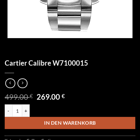
Cartier Calibre W7100015
Ursprünglicher
Aktueller
499.00
269.00
€
€
Preis
Preis
Cartier Calibre W7100015 Menge
war:
ist:
499.00 €
269.00 €.
IN DEN WARENKORB