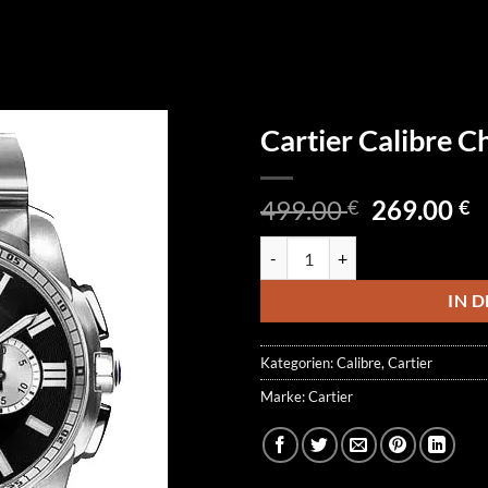
Cartier Calibre
Ursprüngl
A
499.00
269.00
€
€
Preis
P
Cartier Calibre Chronograph W
war:
is
499.00 €
2
IN 
Kategorien:
Calibre
,
Cartier
Marke:
Cartier