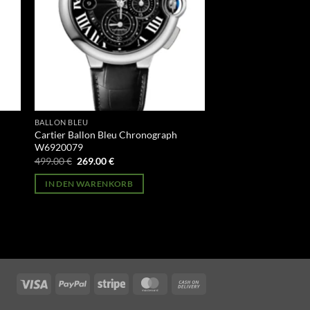
BALLON BLEU
Cartier Ballon Bleu Chronograph
W6920079
Ursprünglicher
Aktueller
499.00
€
269.00
€
Preis
Preis
war:
ist:
IN DEN WARENKORB
499.00 €
269.00 €.
Visa
PayPal
Stripe
MasterCard
Cash
On