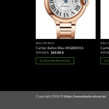
BALLON BLEU
BALL
anc WJBL0005
Cartier Ballon Bleu WGBB0016
Carti
licher
Aktueller
Ursprünglicher
Aktueller
499.00
€
269.00
€
499.
Preis
Preis
Preis
st:
war:
ist:
ORB
IN DEN WARENKORB
IN
269.00 €.
499.00 €
269.00 €.
Copyright 2026 ©
https://www.beste-uhren.to/