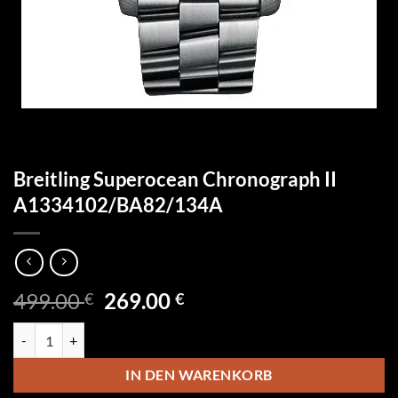
Breitling Superocean Chronograph II
A1334102/BA82/134A
Ursprünglicher
Aktueller
499.00
269.00
€
€
Preis
Preis
Breitling Superocean Chronograph II A1334102/BA82/134A Menge
war:
ist:
499.00 €
269.00 €.
IN DEN WARENKORB