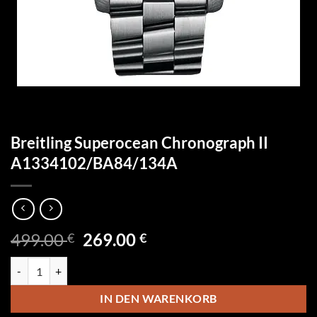
Breitling Superocean Chronograph II
A1334102/BA84/134A
Ursprünglicher
Aktueller
499.00
269.00
€
€
Preis
Preis
Breitling Superocean Chronograph II A1334102/BA84/134A Menge
war:
ist:
499.00 €
269.00 €.
IN DEN WARENKORB