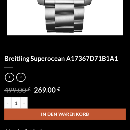
Breitling Superocean A17367D71B1A1
Ursprünglicher
Aktueller
499.00
269.00
€
€
Preis
Preis
Breitling Superocean A17367D71B1A1 Menge
war:
ist:
499.00 €
269.00 €.
IN DEN WARENKORB