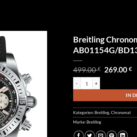
Breitling Chrono
AB01154G/BD1
Ursprüngl
A
499.00
269.00
€
€
Preis
P
Breitling Chronomat Airborne
war:
is
499.00 €
2
IN 
Kategorien:
Breitling
,
Chronomat
Marke:
Breitling