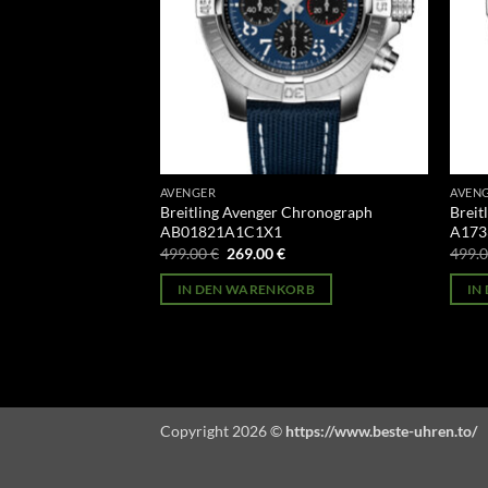
AVENGER
AVEN
 Chronograph
Breitling Avenger Chronograph
Breit
AB01821A1C1X1
A173
licher
Aktueller
Ursprünglicher
Aktueller
499.00
€
269.00
€
499.
Preis
Preis
Preis
st:
war:
ist:
ORB
IN DEN WARENKORB
IN
269.00 €.
499.00 €
269.00 €.
Copyright 2026 ©
https://www.beste-uhren.to/