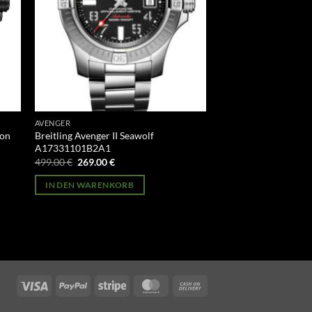
AVENGER
ion
Breitling Avenger II Seawolf
A17331101B2A1
Ursprünglicher
Aktueller
499.00
€
269.00
€
Preis
Preis
war:
ist:
IN DEN WARENKORB
499.00 €
269.00 €.
Visa
PayPal
Stripe
MasterCard
Cash
On