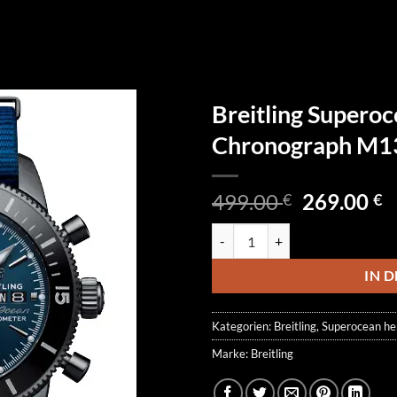
Breitling Supero
Chronograph M
Ursprüngl
A
499.00
269.00
€
€
Preis
P
Breitling Superocean Heritage
war:
is
499.00 €
2
IN 
Kategorien:
Breitling
,
Superocean he
Marke:
Breitling