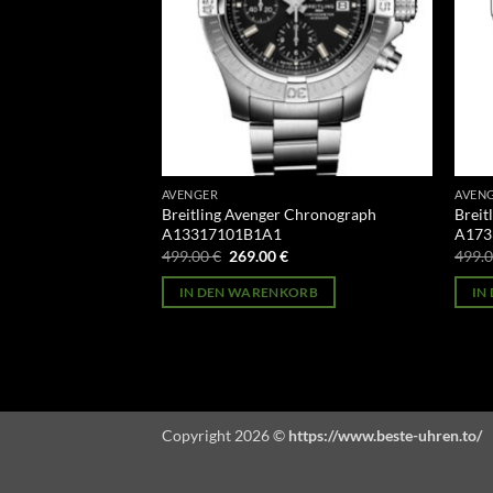
AVENGER
AVEN
I Seawolf
Breitling Avenger Chronograph
Breit
A13317101B1A1
A173
licher
Aktueller
Ursprünglicher
Aktueller
499.00
€
269.00
€
499.
Preis
Preis
Preis
st:
war:
ist:
ORB
IN DEN WARENKORB
IN
269.00 €.
499.00 €
269.00 €.
Copyright 2026 ©
https://www.beste-uhren.to/