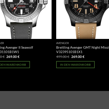
GER
AVENGER
ling Avenger II Seawolf
Breitling Avenger GMT Night Miss
31101B1W1
V32395101B1X1
Ursprünglicher
Aktueller
Ursprünglicher
Aktueller
00
€
269.00
€
499.00
€
269.00
€
Preis
Preis
Preis
Preis
war:
ist:
war:
ist:
 DEN WARENKORB
IN DEN WARENKORB
499.00 €
269.00 €.
499.00 €
269.00 €.