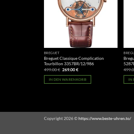
BREGUET
BREG
Tonneau
Breguet Classique Complication
Bregu
Tourbillon 3357BR/12/986
5287
licher
Aktueller
Ursprünglicher
Aktueller
499.00
€
269.00
€
499.
Preis
Preis
Preis
st:
war:
ist:
ORB
IN DEN WARENKORB
IN
269.00 €.
499.00 €
269.00 €.
Copyright 2026 ©
https://www.beste-uhren.to/