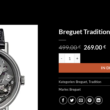
Breguet Tradit
Ursprüngl
A
499.00
269.00
€
€
Preis
P
Breguet Tradition 7097BB/G1/
war:
is
499.00 €
2
IN 
Kategorien:
Breguet
,
Tradition
Marke:
Breguet