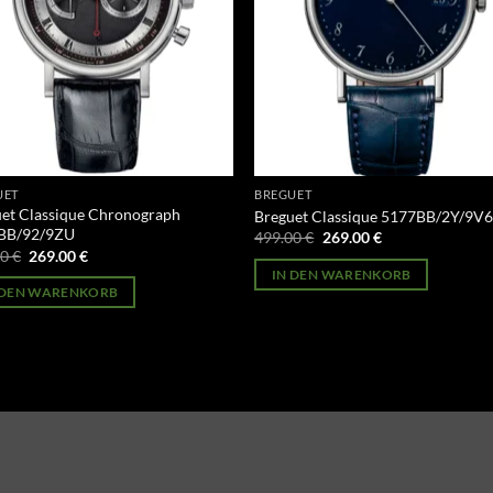
UET
BREGUET
et Classique Chronograph
Breguet Classique 5177BB/2Y/9V
BB/92/9ZU
Ursprünglicher
Aktueller
499.00
€
269.00
€
Preis
Preis
Ursprünglicher
Aktueller
00
€
269.00
€
war:
ist:
Preis
Preis
IN DEN WARENKORB
499.00 €
269.00 €.
war:
ist:
 DEN WARENKORB
499.00 €
269.00 €.