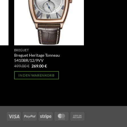
BREGUET
Breguet Heritage Tonneau
6
5410BR/12/9VV
Ursprünglicher
Aktueller
499.00
€
269.00
€
Preis
Preis
war:
ist:
IN DEN WARENKORB
499.00 €
269.00 €.
Visa
PayPal
Stripe
MasterCard
Cash
On