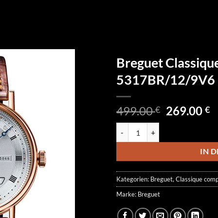
Breguet Classique
5317BR/12/9V6
Ursprüngl
A
499.00
269.00
€
€
Preis
P
Breguet Classique Complication
war:
is
499.00 €
2
IN 
Kategorien:
Breguet
,
Classique comp
Marke:
Breguet