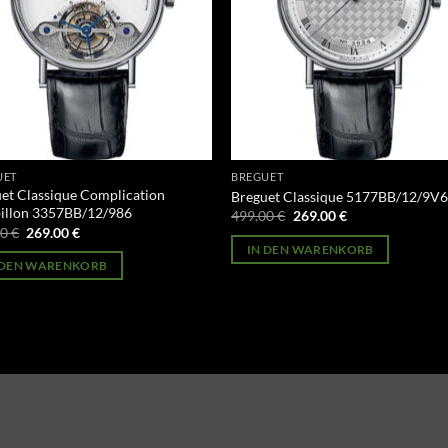
UET
BREGUET
et Classique Complication
Breguet Classique 5177BB/12/9V
illon 3357BB/12/986
Ursprünglicher
Aktueller
499.00
€
269.00
€
Preis
Preis
Ursprünglicher
Aktueller
00
€
269.00
€
war:
ist:
Preis
Preis
IN DEN WARENKORB
499.00 €
269.00 €.
war:
ist:
 DEN WARENKORB
499.00 €
269.00 €.