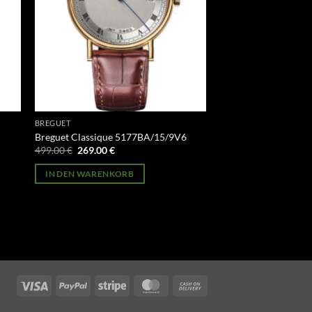
BREGUET
6
Breguet Classique 5177BA/15/9V6
Ursprünglicher
Aktueller
499.00
€
269.00
€
Preis
Preis
war:
ist:
IN DEN WARENKORB
499.00 €
269.00 €.
Visa
PayPal
Stripe
MasterCard
Cash
On