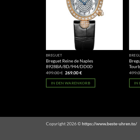
BREGUET
BREG
ourbillon
Breguet Reine de Naples
Bregu
8928BA/8D/944/DD0D
Tourb
licher
Aktueller
Ursprünglicher
Aktueller
499.00
€
269.00
€
499.
Preis
Preis
Preis
st:
war:
ist:
ORB
IN DEN WARENKORB
IN
269.00 €.
499.00 €
269.00 €.
Copyright 2026 ©
https://www.beste-uhren.to/