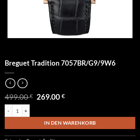
Breguet Tradition 7057BR/G9/9W6
Ursprünglicher
Aktueller
499.00
269.00
€
€
Preis
Preis
Breguet Tradition 7057BR/G9/9W6 Menge
war:
ist:
499.00 €
269.00 €.
IN DEN WARENKORB