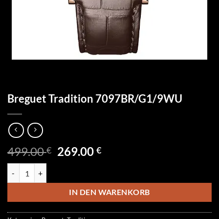
Breguet Tradition 7097BR/G1/9WU
Ursprünglicher
Aktueller
499.00
269.00
€
€
Preis
Preis
Breguet Tradition 7097BR/G1/9WU Menge
war:
ist:
499.00 €
269.00 €.
IN DEN WARENKORB