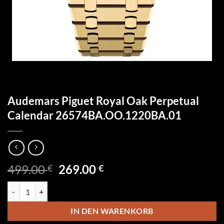
Audemars Piguet Royal Oak Perpetual
Calendar 26574BA.OO.1220BA.01
Ursprünglicher
Aktueller
499.00
269.00
€
€
Preis
Preis
Audemars Piguet Royal Oak Perpetual Calendar 26574BA.OO.1220B
war:
ist:
499.00 €
269.00 €.
IN DEN WARENKORB