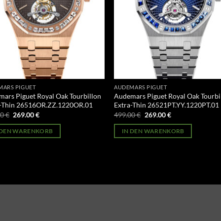
MARS PIGUET
AUDEMARS PIGUET
ars Piguet Royal Oak Tourbillon
Audemars Piguet Royal Oak Tourbi
a-Thin 26516OR.ZZ.1220OR.01
Extra-Thin 26521PT.YY.1220PT.01
Ursprünglicher
Aktueller
Ursprünglicher
Aktueller
00
€
269.00
€
499.00
€
269.00
€
Preis
Preis
Preis
Preis
war:
ist:
war:
ist:
 DEN WARENKORB
IN DEN WARENKORB
499.00 €
269.00 €.
499.00 €
269.00 €.