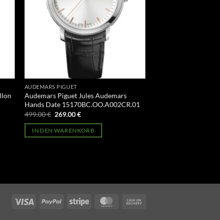
AUDEMARS PIGUET
llon
Audemars Piguet Jules Audemars
Hands Date 15170BC.OO.A002CR.01
Ursprünglicher
Aktueller
499.00
€
269.00
€
Preis
Preis
war:
ist:
IN DEN WARENKORB
499.00 €
269.00 €.
Visa
PayPal
Stripe
MasterCard
Cash
On