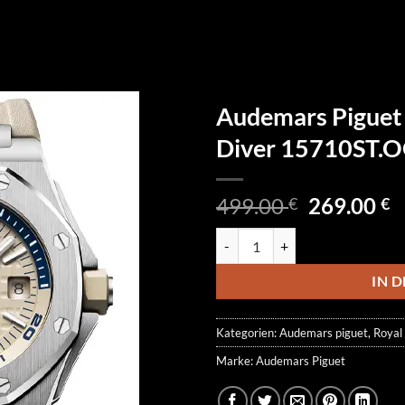
Audemars Piguet
Diver 15710ST.
Ursprüngl
A
499.00
269.00
€
€
Preis
P
Audemars Piguet Royal Oak Off
war:
is
499.00 €
2
IN 
Kategorien:
Audemars piguet
,
Royal
Marke:
Audemars Piguet