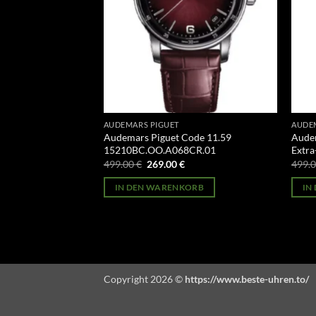
AUDEMARS PIGUET
AUDE
ules Audemars
Audemars Piguet Code 11.59
Audem
OR.OO.D088CR.01
15210BC.OO.A068CR.01
Extr
licher
Aktueller
Ursprünglicher
Aktueller
499.00
€
269.00
€
499.
Preis
Preis
Preis
st:
war:
ist:
ORB
IN DEN WARENKORB
IN
269.00 €.
499.00 €
269.00 €.
Copyright 2026 ©
https://www.beste-uhren.to/