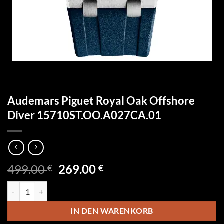
Audemars Piguet Royal Oak Offshore
Diver 15710ST.OO.A027CA.01
Ursprünglicher
Aktueller
499.00
269.00
€
€
Preis
Preis
Audemars Piguet Royal Oak Offshore Diver 15710ST.OO.A027CA.01
war:
ist:
499.00 €
269.00 €.
IN DEN WARENKORB