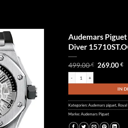
Audemars Piguet
Diver 15710ST.
Ursprüngl
A
499.00
269.00
€
€
Preis
P
Audemars Piguet Royal Oak Off
war:
is
499.00 €
2
IN 
Kategorien:
Audemars piguet
,
Royal
Marke:
Audemars Piguet