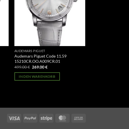
AUDEMARS PIGUET
Audemars Piguet Code 11.59
15210CR.OO.A009CR.01
Ursprünglicher
Aktueller
499.00
€
269.00
€
Preis
Preis
war:
ist:
IN DEN WARENKORB
499.00 €
269.00 €.
Visa
PayPal
Stripe
MasterCard
Cash
On