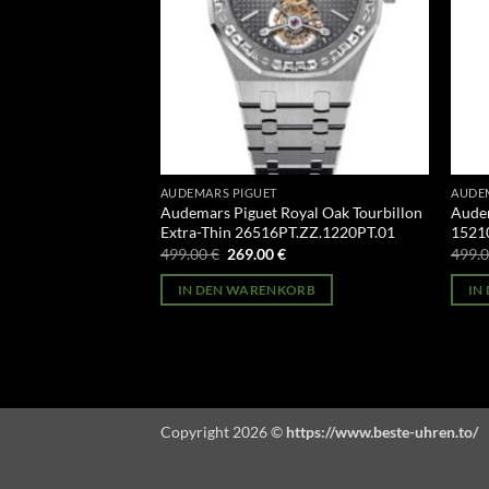
AUDEMARS PIGUET
AUDE
ode 11.59
Audemars Piguet Royal Oak Tourbillon
Audem
2CR.01
Extra-Thin 26516PT.ZZ.1220PT.01
1521
licher
Aktueller
Ursprünglicher
Aktueller
499.00
€
269.00
€
499.
Preis
Preis
Preis
st:
war:
ist:
ORB
IN DEN WARENKORB
IN
269.00 €.
499.00 €
269.00 €.
Copyright 2026 ©
https://www.beste-uhren.to/