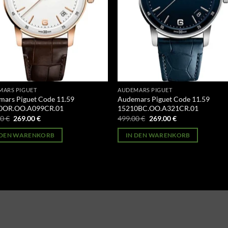
MARS PIGUET
AUDEMARS PIGUET
ars Piguet Code 11.59
Audemars Piguet Code 11.59
0OR.OO.A099CR.01
15210BC.OO.A321CR.01
Ursprünglicher
Aktueller
Ursprünglicher
Aktueller
00
€
269.00
€
499.00
€
269.00
€
Preis
Preis
Preis
Preis
war:
ist:
war:
ist:
 DEN WARENKORB
IN DEN WARENKORB
499.00 €
269.00 €.
499.00 €
269.00 €.