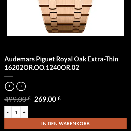
Audemars Piguet Royal Oak Extra-Thin
16202OR.OO.1240OR.02
Ursprünglicher
Aktueller
499.00
269.00
€
€
Preis
Preis
Audemars Piguet Royal Oak Extra-Thin 16202OR.OO.1240OR.02 Me
war:
ist:
499.00 €
269.00 €.
IN DEN WARENKORB