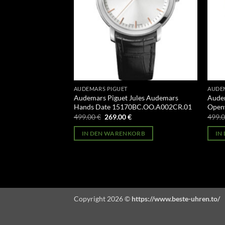
AUDEMARS PIGUET
AUDE
ode 11.59
Audemars Piguet Jules Audemars
Audem
CR.01
Hands Date 15170BC.OO.A002CR.01
Open
licher
Aktueller
Ursprünglicher
Aktueller
499.00
€
269.00
€
499.
Preis
Preis
Preis
st:
war:
ist:
ORB
IN DEN WARENKORB
IN
269.00 €.
499.00 €
269.00 €.
Copyright 2026 ©
https://www.beste-uhren.to/