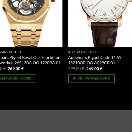
MARS PIGUET
AUDEMARS PIGUET
ars Piguet Royal Oak Tourbillon
Audemars Piguet Code 11.59
worked 26513BA.OO.1220BA.01
15210OR.OO.A099CR.01
Ursprünglicher
Aktueller
Ursprünglicher
Aktueller
00
€
269.00
€
499.00
€
269.00
€
Preis
Preis
Preis
Preis
war:
ist:
war:
ist:
 DEN WARENKORB
IN DEN WARENKORB
499.00 €
269.00 €.
499.00 €
269.00 €.