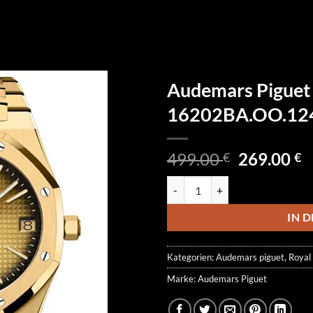
Audemars Piguet 
16202BA.OO.12
Ursprüngl
A
499.00
269.00
€
€
Preis
P
Audemars Piguet Royal Oak Ext
war:
is
499.00 €
2
IN 
Kategorien:
Audemars piguet
,
Royal
Marke:
Audemars Piguet