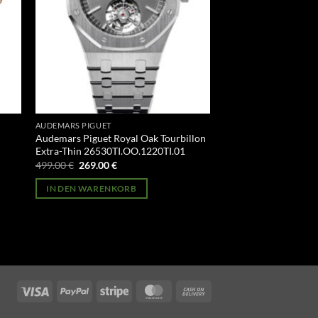
AUDEMARS PIGUET
Audemars Piguet Royal Oak Tourbillon
Extra-Thin 26530TI.OO.1220TI.01
Ursprünglicher
Aktueller
499.00
€
269.00
€
Preis
Preis
war:
ist:
IN DEN WARENKORB
499.00 €
269.00 €.
Visa
PayPal
Stripe
MasterCard
Cash
On