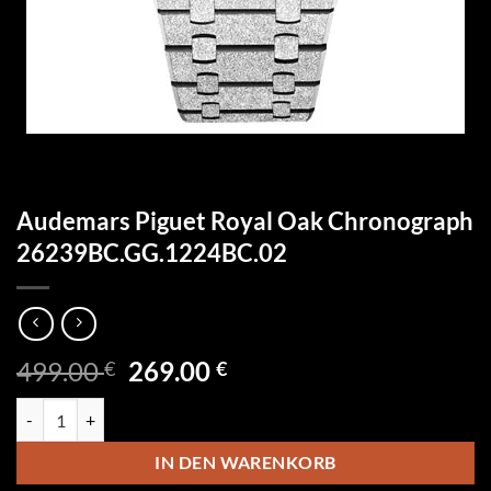
Audemars Piguet Royal Oak Chronograph
26239BC.GG.1224BC.02
Ursprünglicher
Aktueller
499.00
269.00
€
€
Preis
Preis
Audemars Piguet Royal Oak Chronograph 26239BC.GG.1224BC.02 M
war:
ist:
499.00 €
269.00 €.
IN DEN WARENKORB