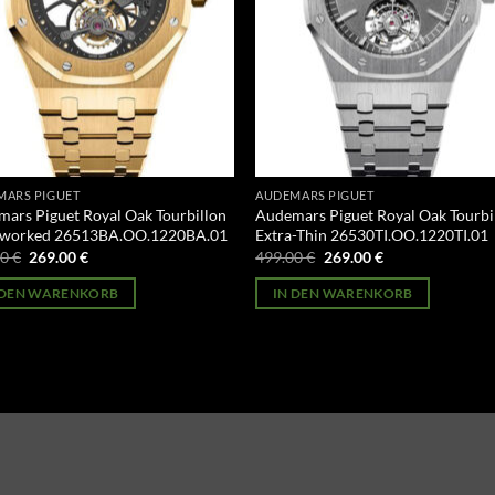
MARS PIGUET
AUDEMARS PIGUET
ars Piguet Royal Oak Tourbillon
Audemars Piguet Royal Oak Tourbi
worked 26513BA.OO.1220BA.01
Extra-Thin 26530TI.OO.1220TI.01
Ursprünglicher
Aktueller
Ursprünglicher
Aktueller
00
€
269.00
€
499.00
€
269.00
€
Preis
Preis
Preis
Preis
war:
ist:
war:
ist:
 DEN WARENKORB
IN DEN WARENKORB
499.00 €
269.00 €.
499.00 €
269.00 €.