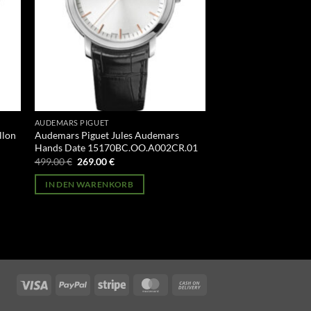
AUDEMARS PIGUET
llon
Audemars Piguet Jules Audemars
Hands Date 15170BC.OO.A002CR.01
Ursprünglicher
Aktueller
499.00
€
269.00
€
Preis
Preis
war:
ist:
IN DEN WARENKORB
499.00 €
269.00 €.
Visa
PayPal
Stripe
MasterCard
Cash
On