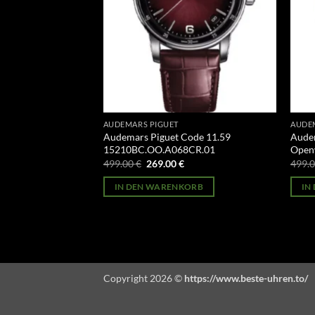
AUDEMARS PIGUET
AUDE
oyal Oak Tourbillon
Audemars Piguet Code 11.59
Audem
T.ZZ.1220PT.01
15210BC.OO.A068CR.01
Open
licher
Aktueller
Ursprünglicher
Aktueller
499.00
€
269.00
€
499.
Preis
Preis
Preis
st:
war:
ist:
ORB
IN DEN WARENKORB
IN
269.00 €.
499.00 €
269.00 €.
Copyright 2026 ©
https://www.beste-uhren.to/