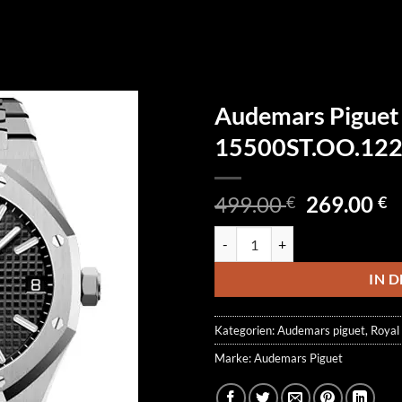
Audemars Piguet
15500ST.OO.122
Ursprüngl
A
499.00
269.00
€
€
Preis
P
Audemars Piguet Royal Oak 155
war:
is
499.00 €
2
IN 
Kategorien:
Audemars piguet
,
Royal
Marke:
Audemars Piguet