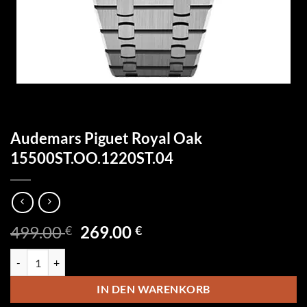
Audemars Piguet Royal Oak
15500ST.OO.1220ST.04
Ursprünglicher
Aktueller
499.00
269.00
€
€
Preis
Preis
Audemars Piguet Royal Oak 15500ST.OO.1220ST.04 Menge
war:
ist:
499.00 €
269.00 €.
IN DEN WARENKORB