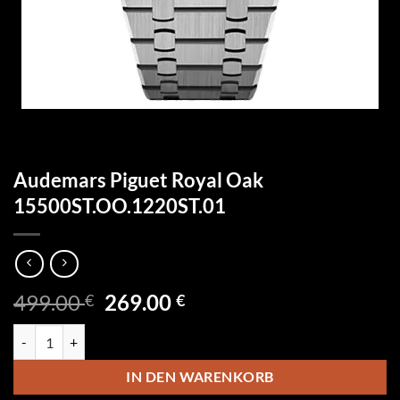
Audemars Piguet Royal Oak
15500ST.OO.1220ST.01
Ursprünglicher
Aktueller
499.00
269.00
€
€
Preis
Preis
Audemars Piguet Royal Oak 15500ST.OO.1220ST.01 Menge
war:
ist:
499.00 €
269.00 €.
IN DEN WARENKORB