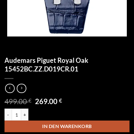
Audemars Piguet Royal Oak
15452BC.ZZ.D019CR.01
Ursprünglicher
Aktueller
499.00
269.00
€
€
Preis
Preis
Audemars Piguet Royal Oak 15452BC.ZZ.D019CR.01 Menge
war:
ist:
499.00 €
269.00 €.
IN DEN WARENKORB