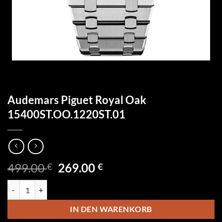
Audemars Piguet Royal Oak
15400ST.OO.1220ST.01
Ursprünglicher
Aktueller
499.00
269.00
€
€
Preis
Preis
Audemars Piguet Royal Oak 15400ST.OO.1220ST.01 Menge
war:
ist:
499.00 €
269.00 €.
IN DEN WARENKORB