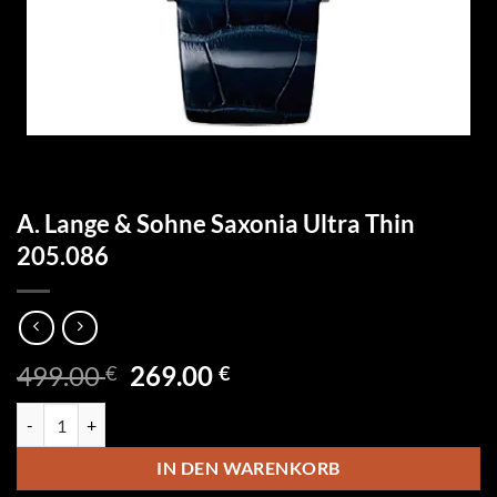
A. Lange & Sohne Saxonia Ultra Thin
205.086
Ursprünglicher
Aktueller
499.00
269.00
€
€
Preis
Preis
A. Lange & Sohne Saxonia Ultra Thin 205.086 Menge
war:
ist:
499.00 €
269.00 €.
IN DEN WARENKORB