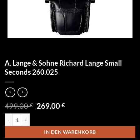
A. Lange & Sohne Richard Lange Small
Seconds 260.025
Ursprünglicher
Aktueller
499.00
269.00
€
€
Preis
Preis
A. Lange & Sohne Richard Lange Small Seconds 260.025 Menge
war:
ist:
499.00 €
269.00 €.
IN DEN WARENKORB