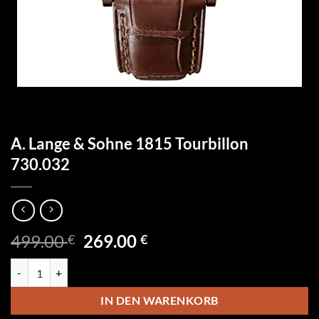
A. Lange & Sohne 1815 Tourbillon
730.032
Ursprünglicher
Aktueller
499.00
269.00
€
€
Preis
Preis
A. Lange & Sohne 1815 Tourbillon 730.032 Menge
war:
ist:
499.00 €
269.00 €.
IN DEN WARENKORB