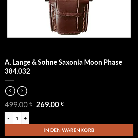
A. Lange & Sohne Saxonia Moon Phase
384.032
Ursprünglicher
Aktueller
499.00
269.00
€
€
Preis
Preis
A. Lange & Sohne Saxonia Moon Phase 384.032 Menge
war:
ist:
499.00 €
269.00 €.
IN DEN WARENKORB