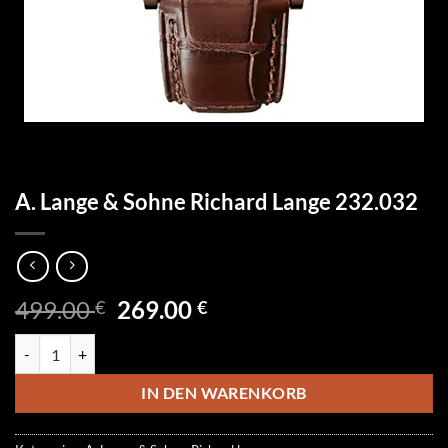
A. Lange & Sohne Richard Lange 232.032
Ursprünglicher
Aktueller
499.00
269.00
€
€
Preis
Preis
A. Lange & Sohne Richard Lange 232.032 Menge
war:
ist:
499.00 €
269.00 €.
IN DEN WARENKORB