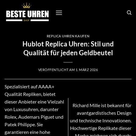
Zum
Inhalt
springen
REPLICA UHREN KAUFEN
Hublot Replica Uhren: Stil und
Qualität für jeden Geldbeutel
VERÖFFENTLICHT AM
1. MÄRZ 2026
Spezialisiert auf AAAA+
Qualität Repliken, bietet
dieser Anbieter eine Vielzahl
Richard Mille ist bekannt für
von Luxusuhren, darunter
avantgardistisches Design
Rolex, Audemars Piguet und
und technische Innovationen.
Patek Philippe. Sie
Hochwertige Replikate dieser
garantieren eine hohe
Marke zeichnen sich durch: