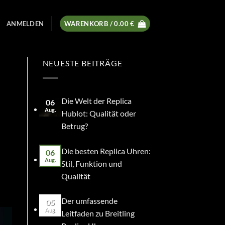
ANMELDEN
WARENKORB /
0.00
€
NEUESTE BEITRÄGE
Die Welt der Replica
06
Aug.
Hublot: Qualität oder
Betrug?
Die besten Replica Uhren:
06
Aug.
Stil, Funktion und
Qualität
Der umfassende
05
Aug.
Leitfaden zu Breitling