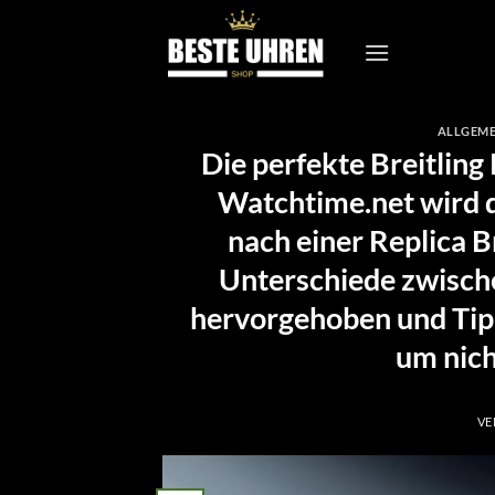
Zum
Inhalt
springen
ALLGEME
Die perfekte Breitling 
Watchtime.net wird d
nach einer Replica Br
Unterschiede zwische
hervorgehoben und Tipp
um nich
VE