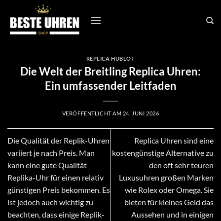
Zum
Inhalt
springen
REPLICA HUBLOT
Die Welt der Breitling Replica Uhren:
Ein umfassender Leitfaden
VERÖFFENTLICHT AM
24. JUNI 2026
Die Qualität der Replik-Uhren
Replica Uhren sind eine
variiert je nach Preis. Man
kostengünstige Alternative zu
kann eine gute Qualität
den oft sehr teuren
Replika-Uhr für einen relativ
Luxusuhren großen Marken
günstigen Preis bekommen. Es
wie Rolex oder Omega. Sie
ist jedoch auch wichtig zu
bieten für kleines Geld das
beachten, dass einige Replik-
Aussehen und in einigen