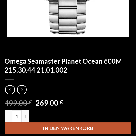
Omega Seamaster Planet Ocean 600M
215.30.44.21.01.002
Ursprünglicher
Aktueller
499.00
269.00
€
€
Preis
Preis
Omega Seamaster Planet Ocean 600M 215.30.44.21.01.002 Menge
war:
ist:
499.00 €
269.00 €.
IN DEN WARENKORB