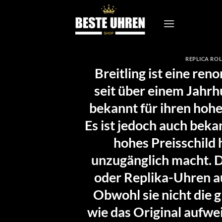
Zum
Inhalt
springen
REPLICA RO
Breitling ist eine re
seit über einem Jahrhu
bekannt für ihren hohe
Es ist jedoch auch beka
hohes Preisschild 
unzugänglich macht. D
oder Replika-Uhren au
Obwohl sie nicht die 
wie das Original aufwe