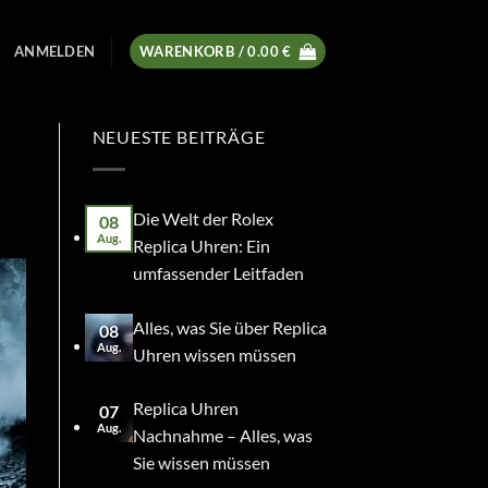
ANMELDEN
WARENKORB /
0.00
€
NEUESTE BEITRÄGE
Die Welt der Rolex
08
Aug.
Replica Uhren: Ein
umfassender Leitfaden
Alles, was Sie über Replica
08
Aug.
Uhren wissen müssen
Replica Uhren
07
Aug.
Nachnahme – Alles, was
Sie wissen müssen