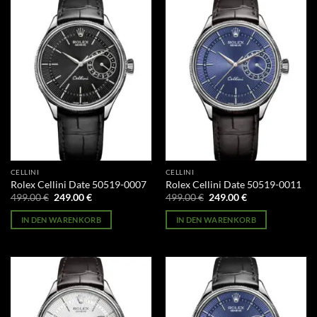
CELLINI
CELLINI
Rolex Cellini Date 50519-0007
Rolex Cellini Date 50519-0011
Ursprünglicher
Aktueller
Ursprünglicher
Aktueller
499.00
€
249.00
€
499.00
€
249.00
€
Preis
Preis
Preis
Preis
war:
ist:
war:
ist:
IN DEN WARENKORB
IN DEN WARENKORB
499.00 €
249.00 €.
499.00 €
249.00 €.