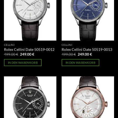
CELLINI
CELLINI
Rolex Cellini Date 50519-0012
Rolex Cellini Date 50519-0013
Ursprünglicher
Aktueller
Ursprünglicher
Aktueller
499.00
€
249.00
€
499.00
€
249.00
€
Preis
Preis
Preis
Preis
war:
ist:
war:
ist:
IN DEN WARENKORB
IN DEN WARENKORB
499.00 €
249.00 €.
499.00 €
249.00 €.