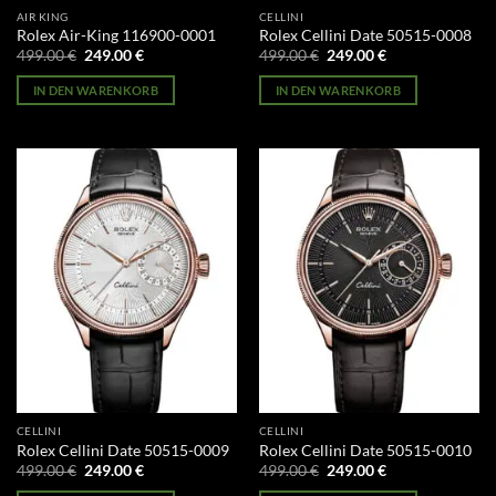
AIR KING
CELLINI
Rolex Air-King 116900-0001
Rolex Cellini Date 50515-0008
Ursprünglicher
Aktueller
Ursprünglicher
Aktueller
499.00
€
249.00
€
499.00
€
249.00
€
Preis
Preis
Preis
Preis
war:
ist:
war:
ist:
IN DEN WARENKORB
IN DEN WARENKORB
499.00 €
249.00 €.
499.00 €
249.00 €.
CELLINI
CELLINI
Rolex Cellini Date 50515-0009
Rolex Cellini Date 50515-0010
Ursprünglicher
Aktueller
Ursprünglicher
Aktueller
499.00
€
249.00
€
499.00
€
249.00
€
Preis
Preis
Preis
Preis