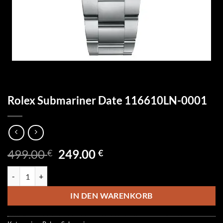
Rolex Submariner Date 116610LN-0001
Ursprünglicher
Aktueller
499.00
249.00
€
€
Preis
Preis
Rolex Submariner Date 116610LN-0001 Menge
war:
ist:
499.00 €
249.00 €.
IN DEN WARENKORB